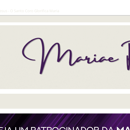
sus - O Santo Coro Glorifica Maria
Em 
Ret
Seg
Par
Che
Céu
Ant
Mar
Clar
ens
com
rea
ador