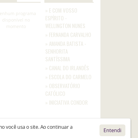
» E COM VOSSO
enhum programa
ESPÍRITO -
disponível no
WELLINGTON NUNES
momento
» FERNANDA CARVALHO
» AMANDA BATISTA -
SENHORITA
SANTÍSSIMA
» CANAL DO IRLANDÊS
» ESCOLA DO CARMELO
» OBSERVATÓRIO
CATÓLICO
» INICIATIVA CONDOR
 você usa o site. Ao continuar a
Entendi