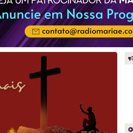
San
Sac
e a
imp
de t
dev