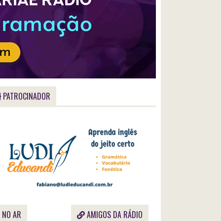
tíssimo
ramento
ortância
al
oção.
PATROCINADOR
NO AR
AMIGOS DA RÁDIO