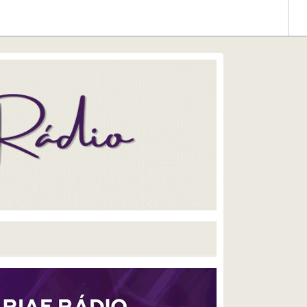
Caminho
o e
uro
a
gar ao
, Santo
ônio
ia
et nos
ina
o
lmente
ar ao